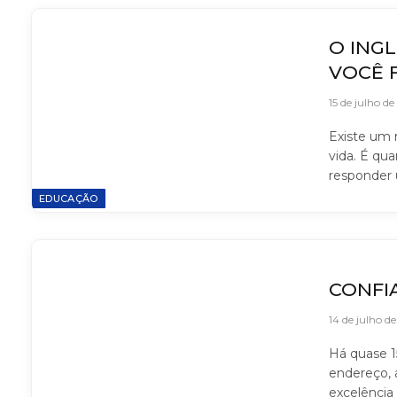
O INGL
VOCÊ 
15 de julho d
Existe um 
vida. É qu
responder 
EDUCAÇÃO
CONFI
14 de julho d
Há quase 
endereço, 
excelência