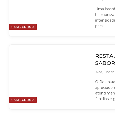
Uma lasanh
harmoniza 
intensidad
para…
GASTRONOMIA
RESTA
SABOR
15 de julho d
O Restaura
apreciadore
atendiment
famílias e
GASTRONOMIA