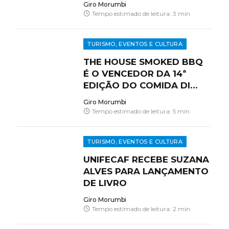
Giro Morumbi
(06/07)
Tempo estimado de leitura: 3 min
TURISMO, EVENTOS E CULTURA
THE HOUSE SMOKED BBQ
É O VENCEDOR DA 14ª
EDIÇÃO DO COMIDA DI
BUTECO SP E BUSCA O
Giro Morumbi
TÍTULO INÉDITO NACIONAL
Tempo estimado de leitura: 5 min
TURISMO, EVENTOS E CULTURA
UNIFECAF RECEBE SUZANA
ALVES PARA LANÇAMENTO
DE LIVRO
Giro Morumbi
Tempo estimado de leitura: 2 min