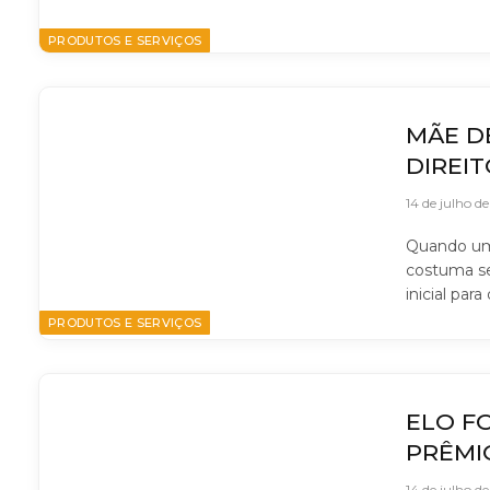
PRODUTOS E SERVIÇOS
MÃE D
DIREIT
14 de julho d
Quando um 
costuma se
inicial pa
PRODUTOS E SERVIÇOS
ELO FO
PRÊMI
14 de julho d