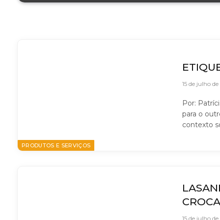
ETIQU
15 de julho d
Por: Patríc
para o out
contexto so
PRODUTOS E SERVIÇOS
LASAN
CROCA
15 de julho d