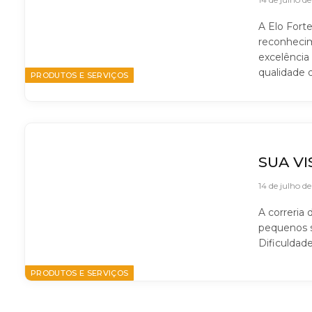
A Elo Forte
reconheci
excelência
qualidade 
PRODUTOS E SERVIÇOS
SUA V
14 de julho d
A correria
pequenos s
Dificuldad
PRODUTOS E SERVIÇOS