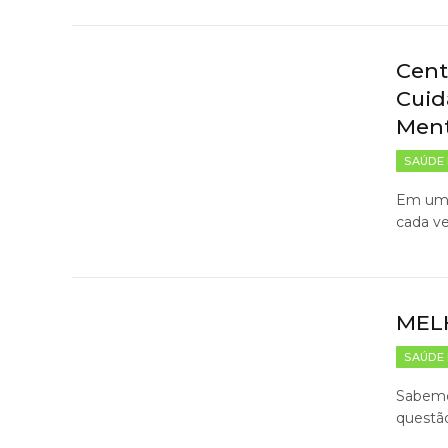
Cent
Cuid
Men
SAÚDE 
Em um c
cada v
MEL
SAÚDE 
Sabemo
questã