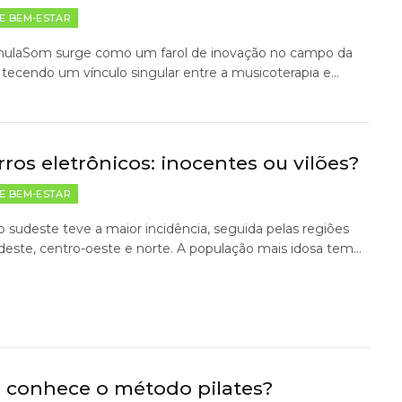
E BEM-ESTAR
mulaSom surge como um farol de inovação no campo da
, tecendo um vínculo singular entre a musicoterapia e…
rros eletrônicos: inocentes ou vilões?
E BEM-ESTAR
o sudeste teve a maior incidência, seguida pelas regiões
rdeste, centro-oeste e norte. A população mais idosa tem…
 conhece o método pilates?