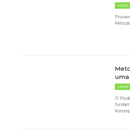
SAÚDE 
Provave
Método 
Meto
uma 
SAÚDE 
O Studi
fundame
Konzep