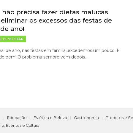
 não precisa fazer dietas malucas
 eliminar os excessos das festas de
 de ano!
E BEM-ESTAR
nal de ano, nas festas em família, excedemos um pouco. E
udo bem! O problema sempre vem depois.…
e
Educação
Estética e Beleza
Gastronomia
Produtos e Se
mo, Eventos e Cultura