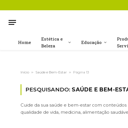
Estética e
Prod
Home
Educação
Beleza
Serv
Início
»
Saúde e Bem-Estar
»
Página 13
PESQUISANDO:
SAÚDE E BEM-EST
Cuide da sua saúde e bem-estar com conteúdos e
qualidade de vida, medicina, alimentação saudável,