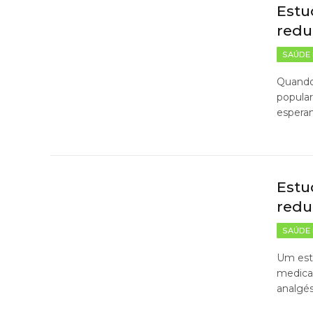
Estu
redu
SAÚDE 
Quando 
popula
esperan
Estu
redu
SAÚDE 
Um est
medica
analgés