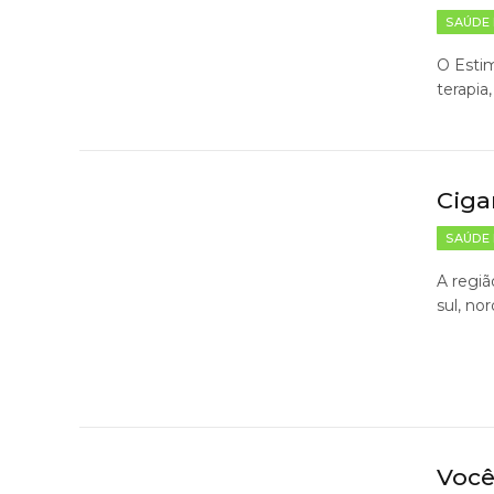
SAÚDE 
O Esti
terapia
Ciga
SAÚDE 
A regiã
sul, no
Você