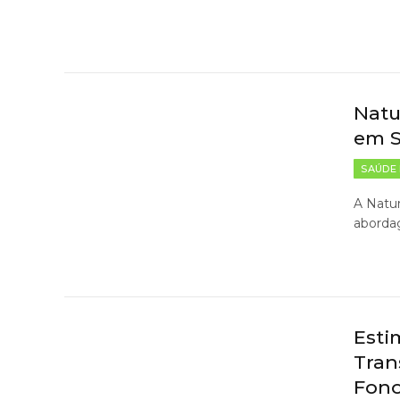
Natu
em S
SAÚDE 
A Natur
abordag
Esti
Tran
Fono