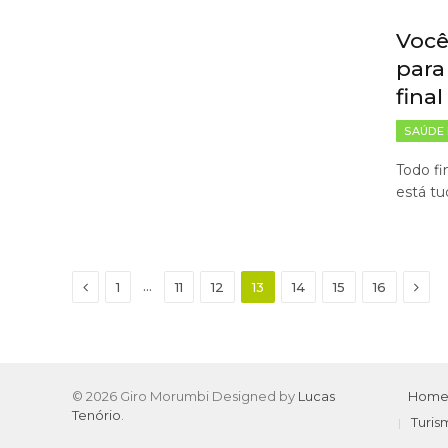
Você
para
final
SAÚDE 
Todo fi
está t
Previous
Next
…
1
11
12
13
14
15
16
© 2026 Giro Morumbi Designed by
Lucas
Hom
Tenório
.
Turis