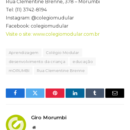
Rua Clementine Brenne, 378 – Morumbi
Tel: (11) 3742-8194
Instagram: @colegiomudular
Facebook: colegiomudular
Visite o site: www.colegiomodular.com.br
Aprendizagem
Colégio Modular
desenvolvimento da criança
educação
mORUMBI
Rua Clementine Brenne
Facebook
Twitter
Pinterest
LinkedIn
Tumblr
Email
Giro Morumbi
Website