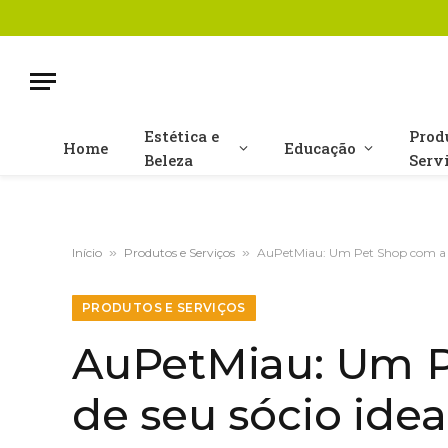
Estética e
Prod
Home
Educação
Beleza
Serv
Início
»
Produtos e Serviços
»
AuPetMiau: Um Pet Shop com a A
PRODUTOS E SERVIÇOS
AuPetMiau: Um P
de seu sócio idea