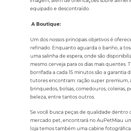
imagem, além de orientações sobre alime
equipado e descontraído.
A Boutique:
Um dos nossos principais objetivos é ofer
refinado. Enquanto aguarda o banho, a tosa
uma salinha de espera, onde são disponibili
mesmo cerveja para os dias mais quentes. T
borrifada a cada 15 minutos são a garanti
tutores encontram: ração super premium, al
brinquedos, bolsas, comedouros, coleiras, pe
beleza, entre tantos outros.
Se você busca peças de qualidade dentro da
mercado pet, encontrará no AuPetMiau um
loja temos também uma cabine fotográfica