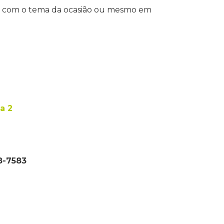
as com o tema da ocasião ou mesmo em
.
a 2
08-7583