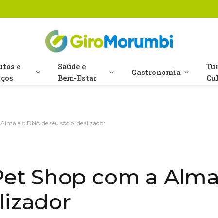
utos e
Saúde e
Tu
Gastronomia
iços
Bem-Estar
Cu
lma e o DNA de seu sócio idealizador
et Shop com a Alma
lizador