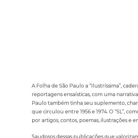
A Folha de São Paulo a “Ilustríssima”, cader
reportagens ensaísticas, com uma narrativa
Paulo também tinha seu suplemento, cham
que circulou entre 1956 e 1974. O “SL”, c
por artigos, contos, poemas, ilustrações e en
Saudosos dessas publicações que valorizam a