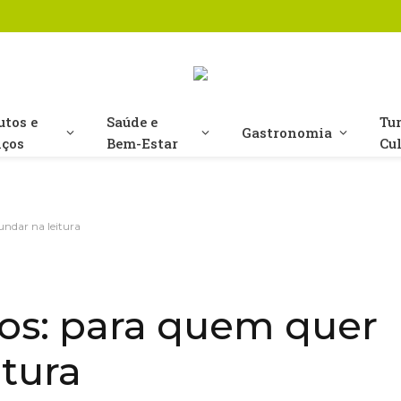
utos e
Saúde e
Tu
Gastronomia
iços
Bem-Estar
Cu
undar na leitura
ios: para quem quer
itura