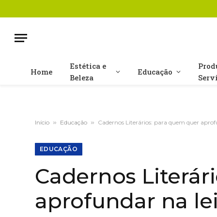
Estética e
Prod
Home
Educação
Beleza
Serv
Início
»
Educação
»
Cadernos Literários: para quem quer aprof
EDUCAÇÃO
Cadernos Literár
aprofundar na le