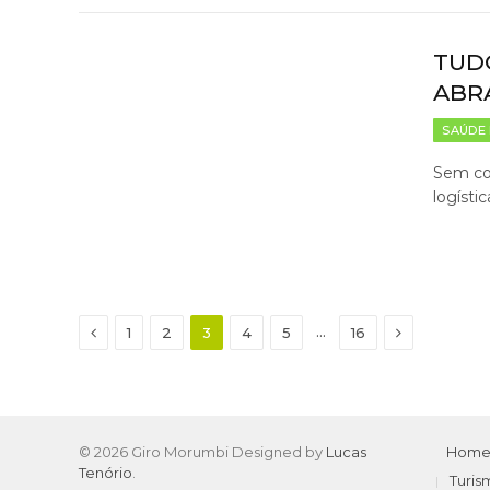
TUD
ABR
SAÚDE 
Sem cor
logísti
Previous
Next
…
1
2
3
4
5
16
© 2026 Giro Morumbi Designed by
Lucas
Hom
Tenório
.
Turis