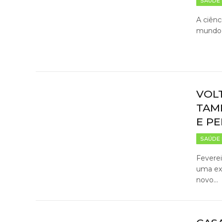
SAÚDE 
A ciênc
mundo c
VOL
TAM
E P
SAÚDE 
Fevere
uma exp
novo…