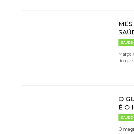
MÊS 
SAÚ
SAÚDE 
Março 
do que 
O GU
É O 
SAÚDE 
O magn