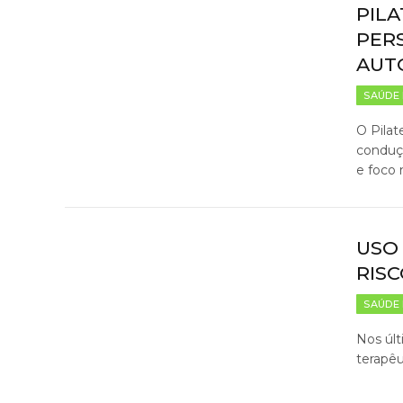
PILA
PER
AUT
SAÚDE 
O Pilat
conduç
e foco 
USO
RIS
SAÚDE 
Nos últ
terapêu