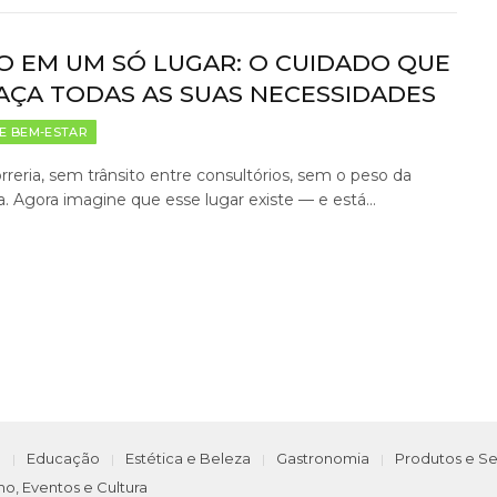
O EM UM SÓ LUGAR: O CUIDADO QUE
AÇA TODAS AS SUAS NECESSIDADES
E BEM-ESTAR
reria, sem trânsito entre consultórios, sem o peso da
ca. Agora imagine que esse lugar existe — e está…
e
Educação
Estética e Beleza
Gastronomia
Produtos e Se
mo, Eventos e Cultura