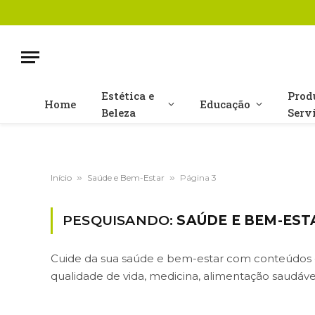
Estética e
Prod
Home
Educação
Beleza
Serv
Início
»
Saúde e Bem-Estar
»
Página 3
PESQUISANDO:
SAÚDE E BEM-EST
Cuide da sua saúde e bem-estar com conteúdos e
qualidade de vida, medicina, alimentação saudável,