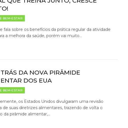
AL QUE TREINA JUNTO, CRESCE
TO!
E BEM-ESTAR
e fala sobre os benefícios da prática regular da atividade
para a melhora da saúde, porém vai muito…
 TRÁS DA NOVA PIRÂMIDE
MENTAR DOS EUA
E BEM-ESTAR
emente, os Estados Unidos divulgaram uma revisão
ca de suas diretrizes alimentares, trazendo de volta o
o da pirâmide alimentar,…