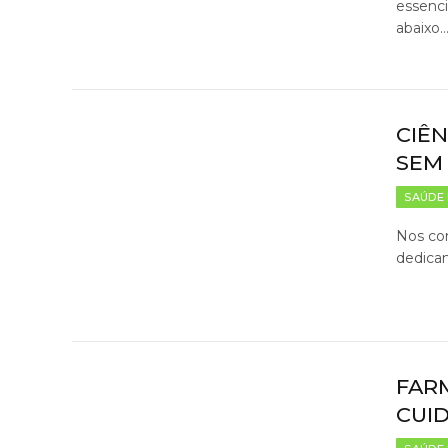
essenci
abaixo
CIÊN
SEM
SAÚDE 
Nos con
dedicam
FAR
CUI