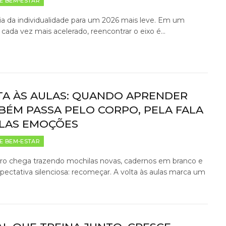
E BEM-ESTAR
ia da individualidade para um 2026 mais leve. Em um
ada vez mais acelerado, reencontrar o eixo é…
TA ÀS AULAS: QUANDO APRENDER
BÉM PASSA PELO CORPO, PELA FALA
ELAS EMOÇÕES
E BEM-ESTAR
iro chega trazendo mochilas novas, cadernos em branco e
ectativa silenciosa: recomeçar. A volta às aulas marca um