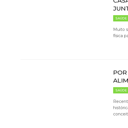
CAS
JUN
SAÚDE 
Muito s
física 
POR
ALI
SAÚDE 
Recent
históri
conceit