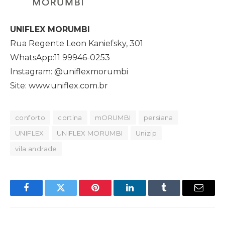
UNIFLEX MORUMBI
Rua Regente Leon Kaniefsky, 301
WhatsApp:11 99946-0253
Instagram: @uniflexmorumbi
Site: www.uniflex.com.br
conforto
cortina
mORUMBI
persiana
UNIFLEX
UNIFLEX MORUMBI
Unizip
vila andrade
Facebook
Twitter
Pinterest
LinkedIn
Tumblr
Email