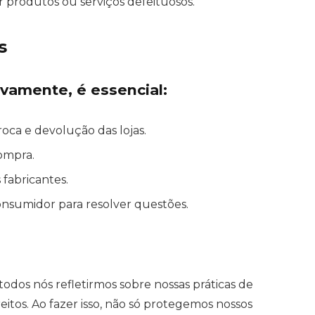
r produtos ou serviços defeituosos.
s
ivamente, é essencial:
roca e devolução das lojas.
ompra.
 fabricantes.
consumidor para resolver questões.
os nós refletirmos sobre nossas práticas de
tos. Ao fazer isso, não só protegemos nossos