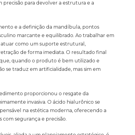
m precisão para devolver a estrutura e a
mento e a definição da mandíbula, pontos
sculino marcante e equilibrado. Ao trabalhar em
 atuar como um suporte estrutural,
etração de forma imediata. O resultado final
que, quando o produto é bem utilizado e
o se traduz em artificialidade, mas sim em
cedimento proporcionou o resgate da
mamente invasiva. O ácido hialurônico se
spensável na estética moderna, oferecendo a
es com segurança e precisão.
áveis, aliada a um planejamento estratégico, é