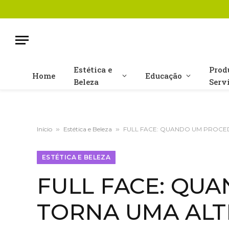
Estética e
Prod
Home
Educação
Beleza
Serv
Início
»
Estética e Beleza
»
FULL FACE: QUANDO UM PROCED
ESTÉTICA E BELEZA
FULL FACE: QU
TORNA UMA ALT