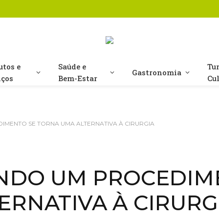
utos e
Saúde e
Tu
Gastronomia
iços
Bem-Estar
Cu
IMENTO SE TORNA UMA ALTERNATIVA À CIRURGIA
ANDO UM PROCEDIM
ERNATIVA À CIRURG