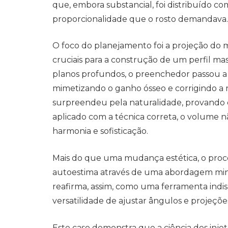
que, embora substancial, foi distribuído co
proporcionalidade que o rosto demandava.
O foco do planejamento foi a projeção do 
cruciais para a construção de um perfil ma
planos profundos, o preenchedor passou a
mimetizando o ganho ósseo e corrigindo a r
surpreendeu pela naturalidade, provando 
aplicado com a técnica correta, o volume nã
harmonia e sofisticação.
Mais do que uma mudança estética, o pro
autoestima através de uma abordagem mini
reafirma, assim, como uma ferramenta indi
versatilidade de ajustar ângulos e projeçõ
Este caso demonstra que a ciência dos injet