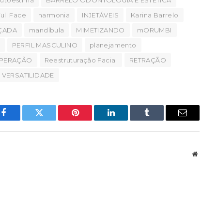
ull Face
harmonia
INJETÁVEIS
Karina Barrelo
NÇADA
mandíbula
MIMETIZANDO
mORUMBI
PERFIL MASCULINO
planejamento
PERAÇÃO
Reestruturação Facial
RETRAÇÃO
VERSATILIDADE
Facebook
Twitter
Pinterest
LinkedIn
Tumblr
Email
Websit