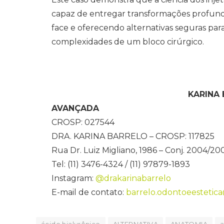
capaz de entregar transformações profunda
face e oferecendo alternativas seguras p
complexidades de um bloco cirúrgico.
KARINA
AVANÇADA
CROSP: 027544
DRA. KARINA BARRELO – CROSP: 117825
Rua Dr. Luiz Migliano, 1986 – Conj. 2004/20
Tel: (11) 3476-4324 / (11) 97879-1893
Instagram:
@drakarinabarrelo
E-mail de contato:
barrelo.odontoeestetic
ácido hialurônico
ALTERNATIVA
ANATOMIA
a