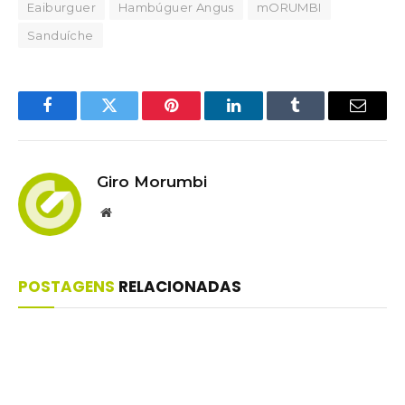
Eaiburguer
Hambúguer Angus
mORUMBI
Sanduíche
Facebook
Twitter
Pinterest
LinkedIn
Tumblr
Email
Giro Morumbi
Website
POSTAGENS
RELACIONADAS