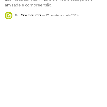
amizade e compreensão.
Por
Giro Morumbi
27 de setembro de 2024
Nenhum comentário
Tempo estimado de leitura: 1 min