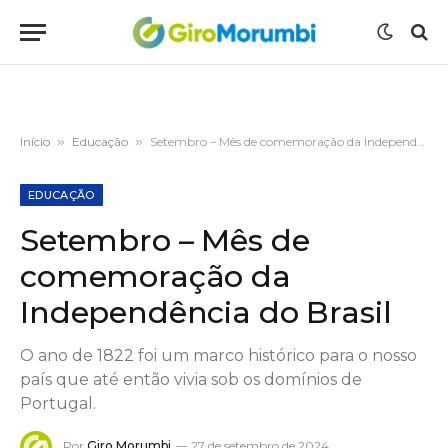
Início
»
Educação
»
Setembro – Mês de comemoração da Independência do Brasil
EDUCAÇÃO
Setembro – Mês de
comemoração da
Independência do Brasil
O ano de 1822 foi um marco histórico para o nosso
país que até então vivia sob os domínios de
Portugal.
Por
Giro Morumbi
27 de setembro de 2024