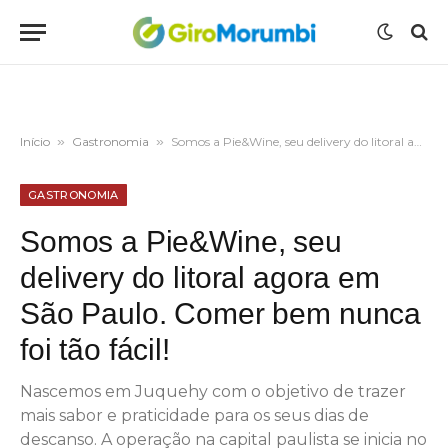
Início
»
Gastronomia
»
Somos a Pie&Wine, seu delivery do litoral agora em São Paulo. Comer bem nunca foi tão fácil!
GASTRONOMIA
Somos a Pie&Wine, seu
delivery do litoral agora em
São Paulo. Comer bem nunca
foi tão fácil!
Nascemos em Juquehy com o objetivo de trazer
mais sabor e praticidade para os seus dias de
descanso. A operação na capital paulista se inicia no