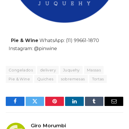
Pie & Wine
WhatsApp: (11) 99661-1870
Instagram: @pinwine
Congelados
delivery
Juquehy
Massas
Pie & Wine
Quiches
sobremesas
Tortas
Facebook
Twitter
Pinterest
LinkedIn
Tumblr
Email
Giro Morumbi