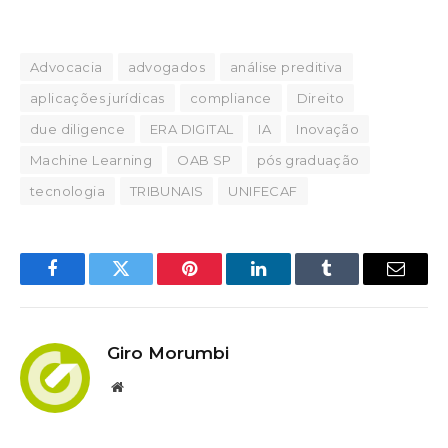
Advocacia
advogados
análise preditiva
aplicações jurídicas
compliance
Direito
due diligence
ERA DIGITAL
IA
Inovação
Machine Learning
OAB SP
pós graduação
tecnologia
TRIBUNAIS
UNIFECAF
Facebook
Twitter
Pinterest
LinkedIn
Tumblr
Email
Giro Morumbi
Website