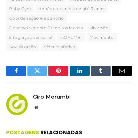
Baby Gym
bebês e crianças de até 3 anos
Coordenação e equilíbrio
Desenvolvimento Primeiros Meses
diversão
Integração sensorial
mORUMBI
Movimento
Socialização
Vínculo afetivo
Facebook
Twitter
Pinterest
LinkedIn
Tumblr
Email
Giro Morumbi
Website
POSTAGENS
RELACIONADAS