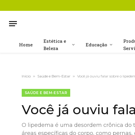
Estética e
Prod
Home
Educação
Beleza
Serv
Início
»
Saúde e Bem-Estar
»
Você já ouviu falar sobre o liped
SAÚDE E BEM-ESTAR
Você já ouviu fal
O lipedema é uma desordem crônica do t
áreas específicas do corpo, como pernas,