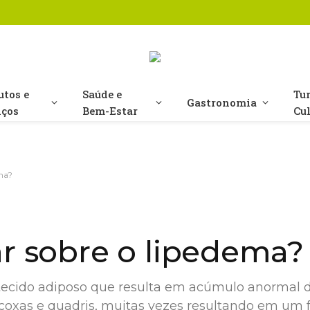
utos e
Saúde e
Tu
Gastronomia
iços
Bem-Estar
Cu
ema?
ar sobre o lipedema?
ecido adiposo que resulta em acúmulo anormal 
 coxas e quadris, muitas vezes resultando em um