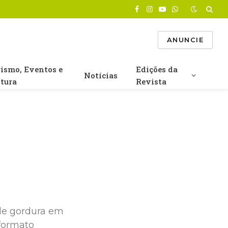
Facebook
Instagram
YouTube
WhatsApp
ANUNCIE
rismo, Eventos e
Edições da
Notícias
ltura
Revista
de gordura em
 formato