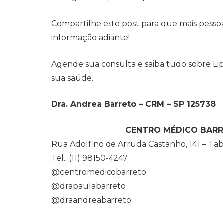
Compartilhe este post para que mais pesso
informação adiante!
Agende sua consulta e saiba tudo sobre Li
sua saúde.
Dra. Andrea Barreto – CRM – SP 125738
CENTRO MÉDICO BAR
Rua Adolfino de Arruda Castanho, 141 – Ta
Tel.: (11) 98150-4247
@centromedicobarreto
@drapaulabarreto
@draandreabarreto