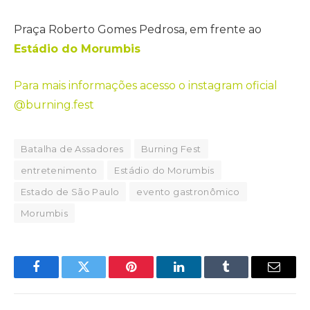
Praça Roberto Gomes Pedrosa, em frente ao
Estádio do Morumbis
Para mais informações acesso o instagram oficial
@burning.fest
Batalha de Assadores
Burning Fest
entretenimento
Estádio do Morumbis
Estado de São Paulo
evento gastronômico
Morumbis
Facebook
Twitter
Pinterest
LinkedIn
Tumblr
Email