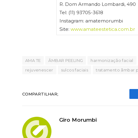
R. Dom Armando Lombardi, 490
Tel: (11) 93705-3618
Instagram: amatemorumbi
Site:
www.amateestetica.com.br
AMA TE
ÂMBAR PEELING
harmonização facial
rejuvenescer
sulcos faciais
tratamento âmbar p
COMPARTILHAR;
Giro Morumbi