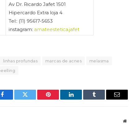
Av Dr. Ricardo Jafet 1501
Hipercardo Extra loja 4
Tel:: (11) 95617-5653
instagram:
amateestetica.jafet
linhas profundas
marcas de acnes
melasma
eelling
Facebook
Twitter
Pinterest
LinkedIn
Tumblr
Email
Websit