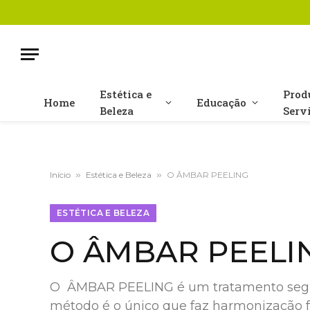
Estética e
Prod
Home
Educação
Beleza
Serv
Início
»
Estética e Beleza
»
O ÂMBAR PEELING
ESTÉTICA E BELEZA
O ÂMBAR PEELI
O ÂMBAR PEELING é um tratamento segur
método é o único que faz harmonização f