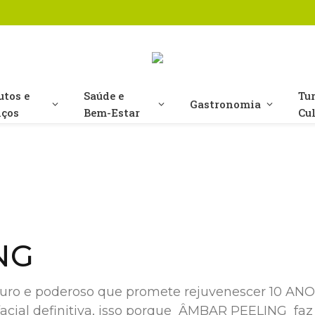
utos e
Saúde e
Tu
Gastronomia
iços
Bem-Estar
Cu
NG
o e poderoso que promete rejuvenescer 10 ANOS
acial definitiva, isso porque ÂMBAR PEELING faz 