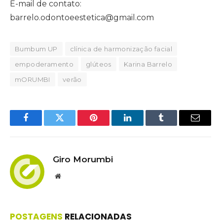
E-mail de contato:
barrelo.odontoeestetica@gmail.com
Bumbum UP
clínica de harmonização facial
empoderamento
glúteos
Karina Barrelo
mORUMBI
verão
Facebook
Twitter
Pinterest
LinkedIn
Tumblr
Email
Giro Morumbi
Website
POSTAGENS
RELACIONADAS