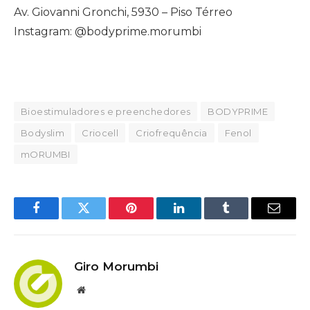
Av. Giovanni Gronchi, 5930 – Piso Térreo
Instagram: @bodyprime.morumbi
Bioestimuladores e preenchedores
BODYPRIME
Bodyslim
Criocell
Criofrequência
Fenol
mORUMBI
Facebook
Twitter
Pinterest
LinkedIn
Tumblr
Email
Giro Morumbi
Website