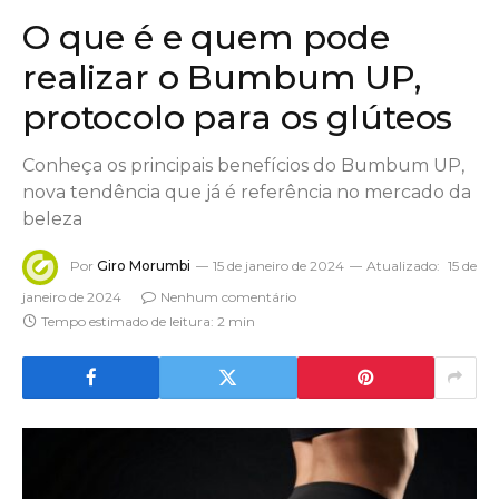
O que é e quem pode
realizar o Bumbum UP,
protocolo para os glúteos
Conheça os principais benefícios do Bumbum UP,
nova tendência que já é referência no mercado da
beleza
Por
Giro Morumbi
15 de janeiro de 2024
Atualizado:
15 de
janeiro de 2024
Nenhum comentário
Tempo estimado de leitura: 2 min