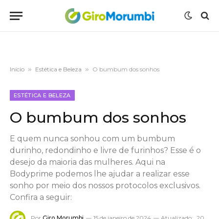
Início
»
Estética e Beleza
»
O bumbum dos sonhos
ESTÉTICA E BELEZA
O bumbum dos sonhos
E quem nunca sonhou com um bumbum
durinho, redondinho e livre de furinhos? Esse é o
desejo da maioria das mulheres. Aqui na
Bodyprime podemos lhe ajudar a realizar esse
sonho por meio dos nossos protocolos exclusivos.
Confira a seguir:
Por
Giro Morumbi
15 de janeiro de 2024
Atualizado:
20