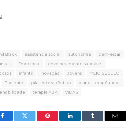
i
il Black
assistência social
autonomia
bem-estar
anças
Emocional
envelhecimento saudável
idosos
infantil
Inovação
Jovens
MEIO SÉCULO
Paciente
pilates terapêutico
planos terapêuticos
ensibilidade
terapia ABA
VIDAS
Facebook
Twitter
Pinterest
LinkedIn
Tumblr
Email