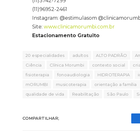
(11)3742-7299
(11)96952-2461
Instagram: @estimulasom @clinicamorumb
Site:
www.clinicamorumbi.com.br
Estacionamento Gratuito
20 especialidades
adultos
ALTO PADRÃO
Am
Ciência
Clínica Morumbi
contexto social
cri
fisioterapia
fonoaudiologia
HIDROTERAPIA
mORUMBI
musicoterapia
orientação a família
qualidade de vida
Reabilitação
São Paulo
S
COMPARTILHAR;