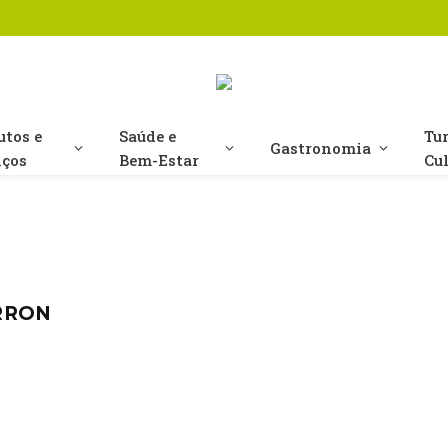
utos e
Saúde e
Tu
Gastronomia
iços
Bem-Estar
Cu
RRON