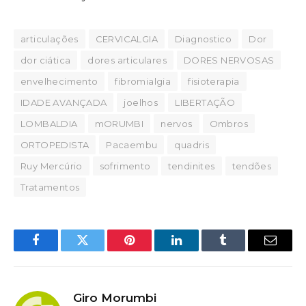
articulações
CERVICALGIA
Diagnostico
Dor
dor ciática
dores articulares
DORES NERVOSAS
envelhecimento
fibromialgia
fisioterapia
IDADE AVANÇADA
joelhos
LIBERTAÇÃO
LOMBALDIA
mORUMBI
nervos
Ombros
ORTOPEDISTA
Pacaembu
quadris
Ruy Mercúrio
sofrimento
tendinites
tendões
Tratamentos
Facebook
Twitter
Pinterest
LinkedIn
Tumblr
Email
Giro Morumbi