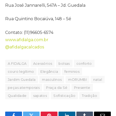
Rua José Jannarelli, 547A – Jd. Guedala
Rua Quintino Bocaiúva, 148 – Sé
Contato: (11)96605-6574
www.afidalga.com.br
@afidalgacalcados
A FIDALGA
Acessórios
bolsas
conforto
couro legítimo
Elegância
feminios
Jardim Guedala
masculinos
mORUMBI
natal
peças atemporais
Praça da Sé
Presente
Qualidade
sapatos
Sofisticação
Tradição