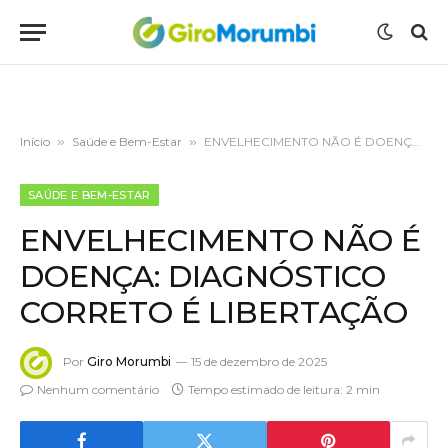
Início
»
Saúde e Bem-Estar
»
ENVELHECIMENTO NÃO É DOENÇA: DIAGNÓSTICO CORRETO É LIBERTAÇÃO
SAÚDE E BEM-ESTAR
ENVELHECIMENTO NÃO É
DOENÇA: DIAGNÓSTICO
CORRETO É LIBERTAÇÃO
Por
Giro Morumbi
15 de dezembro de 2025
Nenhum comentário
Tempo estimado de leitura: 2 min