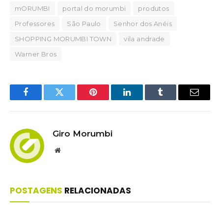
mORUMBI
portal do morumbi
produtos
Professores
São Paulo
Senhor dos Anéis
SHOPPING MORUMBI TOWN
vila andrade
Warner Bros
Facebook
Twitter
Pinterest
LinkedIn
Tumblr
Email
Giro Morumbi
Website
POSTAGENS
RELACIONADAS