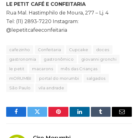
LE PETIT CAFÉ E CONFEITARIA
Rua Mal. Hastimphilo de Moura, 277 – Lj. 4
Tel: (11) 2893-7220 Instagram:
@lepetitcafeeconfeitaria
cafezinho
Confeitaria
Cupcake
doces
gastronomia
gastronômico
giovanni gronchi
le petit
macarons
mês das Crianças
mORUMBI
portal do morumbi
salgados
São Paulo
vila andrade
Facebook
Twitter
Pinterest
LinkedIn
Tumblr
Email
Giro Morumbi