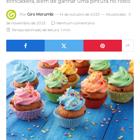
brincadeira, além de ganhar uma pintura no rosto.
Por
Giro Morumbi
14 de outubro de 2023
Atualizado:
9
de novembro de 2023
Nenhum comentário
Tempo estimado de leitura: 1 min