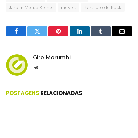
Jardim Monte Kemel
móveis
Restauro de Rack
Facebook
Twitter
Pinterest
LinkedIn
Tumblr
Email
Giro Morumbi
Website
POSTAGENS
RELACIONADAS