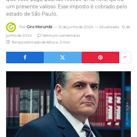
um presente valioso. Esse imposto é cobrado pelo
estado de São Paulo.
Por
Giro Morumbi
12 de junho de 2024
Atualizado:
12 de
junho de 2024
Nenhum comentário
Tempo estimado de leitura: 2 min