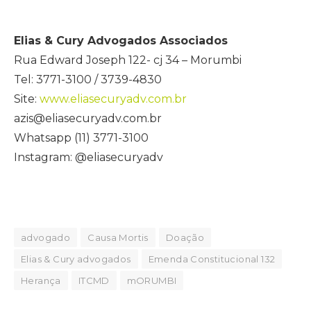
Elias & Cury Advogados Associados
Rua Edward Joseph 122- cj 34 – Morumbi
Tel: 3771-3100 / 3739-4830
Site:
www.eliasecuryadv.com.br
azis@eliasecuryadv.com.br
Whatsapp (11) 3771-3100
Instagram: @eliasecuryadv
advogado
Causa Mortis
Doação
Elias & Cury advogados
Emenda Constitucional 132
Herança
ITCMD
mORUMBI