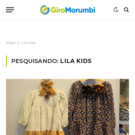
Início
»
Lila Kids
PESQUISANDO:
LILA KIDS