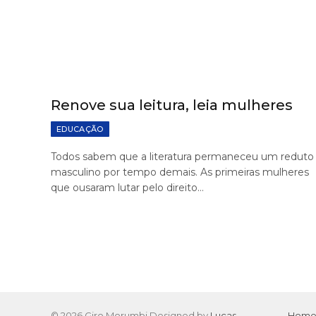
Renove sua leitura, leia mulheres
EDUCAÇÃO
Todos sabem que a literatura permaneceu um reduto
masculino por tempo demais. As primeiras mulheres
que ousaram lutar pelo direito…
© 2026 Giro Morumbi Designed by
Lucas
Hom