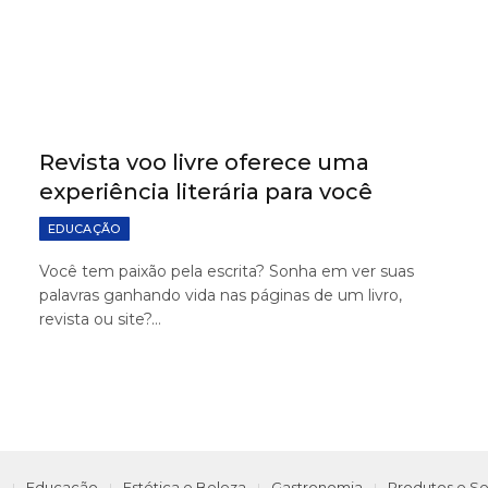
Revista voo livre oferece uma
experiência literária para você
EDUCAÇÃO
Você tem paixão pela escrita? Sonha em ver suas
palavras ganhando vida nas páginas de um livro,
revista ou site?…
e
Educação
Estética e Beleza
Gastronomia
Produtos e Se