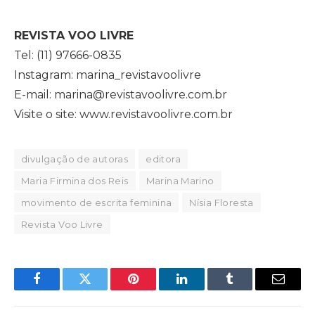
REVISTA VOO LIVRE
Tel: (11) 97666-0835
Instagram: marina_revistavoolivre
E-mail: marina@revistavoolivre.com.br
Visite o site: www.revistavoolivre.com.br
divulgação de autoras
editora
Maria Firmina dos Reis
Marina Marino
movimento de escrita feminina
Nísia Floresta
Revista Voo Livre
Facebook
Twitter
Pinterest
LinkedIn
Tumblr
Email