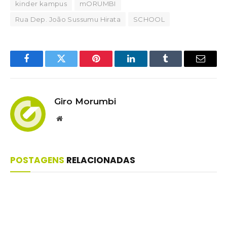
kinder kampus
mORUMBI
Rua Dep. João Sussumu Hirata
SCHOOL
Facebook
Twitter
Pinterest
LinkedIn
Tumblr
Email
Giro Morumbi
Website
POSTAGENS
RELACIONADAS