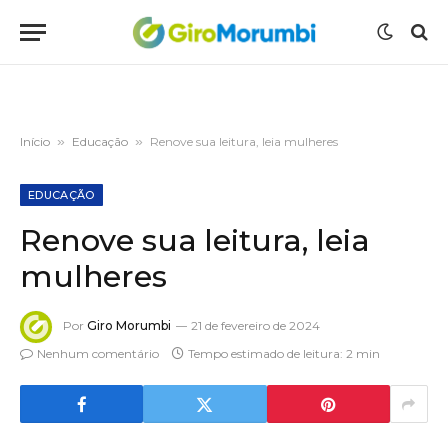
Início
»
Educação
»
Renove sua leitura, leia mulheres
EDUCAÇÃO
Renove sua leitura, leia
mulheres
Por
Giro Morumbi
21 de fevereiro de 2024
Nenhum comentário
Tempo estimado de leitura: 2 min