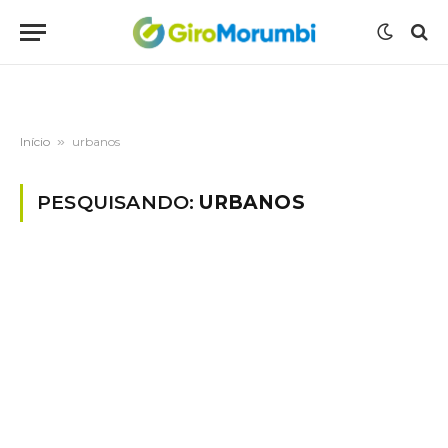
Início
»
urbanos
PESQUISANDO:
URBANOS