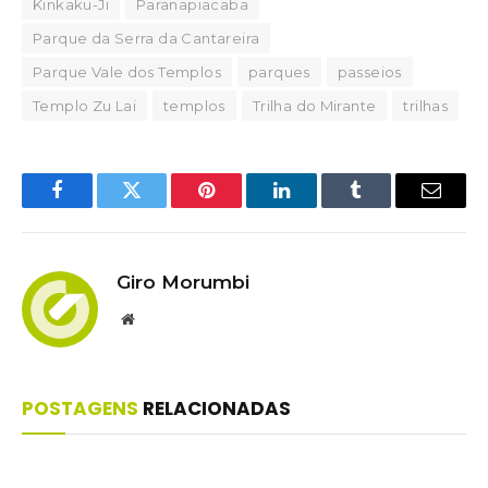
Kinkaku-Ji
Paranapiacaba
Parque da Serra da Cantareira
Parque Vale dos Templos
parques
passeios
Templo Zu Lai
templos
Trilha do Mirante
trilhas
Facebook
Twitter
Pinterest
LinkedIn
Tumblr
Email
Giro Morumbi
Website
POSTAGENS
RELACIONADAS