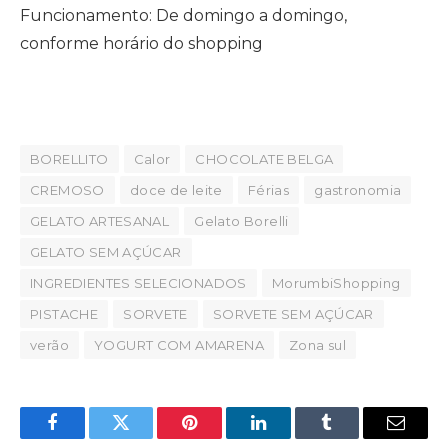
Funcionamento: De domingo a domingo,
conforme horário do shopping
BORELLITO
Calor
CHOCOLATE BELGA
CREMOSO
doce de leite
Férias
gastronomia
GELATO ARTESANAL
Gelato Borelli
GELATO SEM AÇÚCAR
INGREDIENTES SELECIONADOS
MorumbiShopping
PISTACHE
SORVETE
SORVETE SEM AÇÚCAR
verão
YOGURT COM AMARENA
Zona sul
Facebook
Twitter
Pinterest
LinkedIn
Tumblr
Email