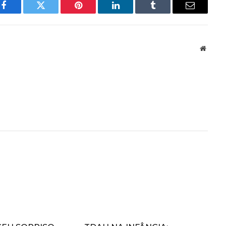
Facebook
Twitter
Pinterest
LinkedIn
Tumblr
Email
Websit