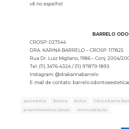
vê no espelho!
BARRELO ODO
CROSP: 027544
DRA. KARINA BARRELO – CROSP: 117825
Rua Dr. Luiz Migliano, 1986 – Conj. 2004/20
Tel: (11) 3476-4324 / (11) 97879-1893
Instagram: @drakarinabarrelo
E-mail de contato: barrelo.odontoeesteti
autoestima
Beleza
Botox
Clinica Karina Bar
preenchimentos labiais
rinomodelação