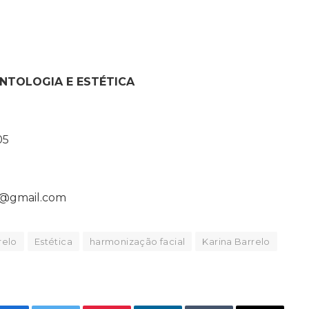
NTOLOGIA E ESTÉTICA
05
ca@gmail.com
relo
Estética
harmonização facial
Karina Barrelo