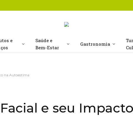
utos e
Saúde e
Tu
Gastronomia
iços
Bem-Estar
Cu
to na Autoestima
acial e seu Impacto