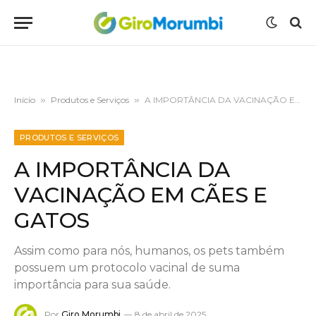
Início
»
Produtos e Serviços
»
A IMPORTÂNCIA DA VACINAÇÃO EM CÃES E GATOS
PRODUTOS E SERVIÇOS
A IMPORTÂNCIA DA
VACINAÇÃO EM CÃES E
GATOS
Assim como para nós, humanos, os pets também
possuem um protocolo vacinal de suma
importância para sua saúde.
Por
Giro Morumbi
8 de abril de 2025