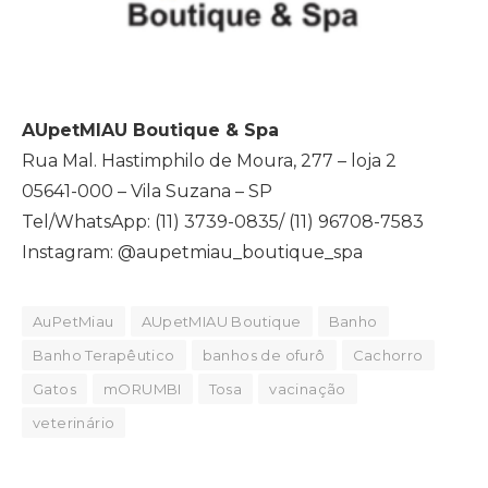
AUpetMIAU Boutique & Spa
Rua Mal. Hastimphilo de Moura, 277 – loja 2
05641-000 – Vila Suzana – SP
Tel/WhatsApp: (11) 3739-0835/ (11) 96708-7583
Instagram: @aupetmiau_boutique_spa
AuPetMiau
AUpetMIAU Boutique
Banho
Banho Terapêutico
banhos de ofurô
Cachorro
Gatos
mORUMBI
Tosa
vacinação
veterinário