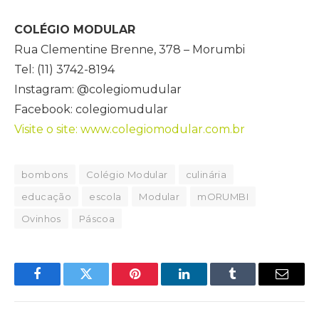
COLÉGIO MODULAR
Rua Clementine Brenne, 378 – Morumbi
Tel: (11) 3742-8194
Instagram: @colegiomudular
Facebook: colegiomudular
Visite o site: www.colegiomodular.com.br
bombons
Colégio Modular
culinária
educação
escola
Modular
mORUMBI
Ovinhos
Páscoa
Facebook
Twitter
Pinterest
LinkedIn
Tumblr
Email