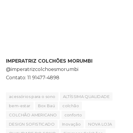
IMPERATRIZ COLCHÕES MORUMBI
@imperatrizcolchoesmorumbi
Contato: 11 91477-4898
acessórios para o sono
ALTÍSSIMA QUALIDADE
bem-estar
Box Baú
colchão
COLCHÃO AMERICANO
conforto
DESIGN SOFISTICADO
Inovação
NOVA LOJA