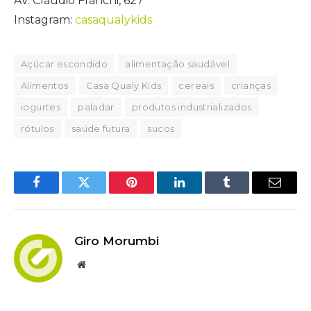
AV. Cláudio Franchi, 627
Instagram:
casaqualykids
Açúcar escondido
alimentação saudável
Alimentos
Casa Qualy Kids
cereais
crianças
iogurtes
paladar
produtos industrializados
rótulos
saúde futura
sucos
Facebook
Twitter
Pinterest
LinkedIn
Tumblr
Email
Giro Morumbi
Website