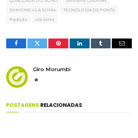
QUALIDADE DO SONO
Simmons Colchões
SIMMONS VILA SONIA
TECNOLOGIA DE PONTA
Tradição
vila sonia
Facebook
Twitter
Pinterest
LinkedIn
Tumblr
Email
Giro Morumbi
Website
POSTAGENS
RELACIONADAS