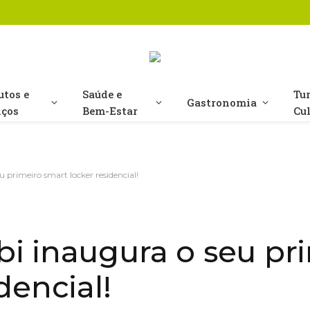
utos e
Saúde e
Tu
Gastronomia
iços
Bem-Estar
Cu
 primeiro smart locker residencial!
i inaugura o seu pr
dencial!