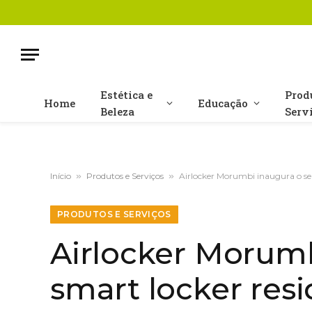
Estética e
Prod
Home
Educação
Beleza
Serv
Início
»
Produtos e Serviços
»
Airlocker Morumbi inaugura o seu
PRODUTOS E SERVIÇOS
Airlocker Morumb
smart locker resi