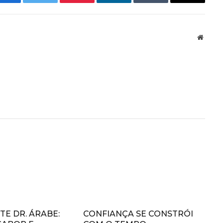
Facebook
Twitter
Pinterest
LinkedIn
Tumblr
Email
Websit
E DR. ÁRABE:
CONFIANÇA SE CONSTRÓI