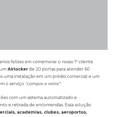
os felizes em comemorar o nosso 1º cliente
s um
Airlocker
de 20 portas para atender 60
os uma instalação em um prédio comercial e um
om o serviço
“compre e retire”
.
pções com um sistema automatizado e
o e retirada de encomendas. Essa solução
rciais, academias, clubes, aeroportos,