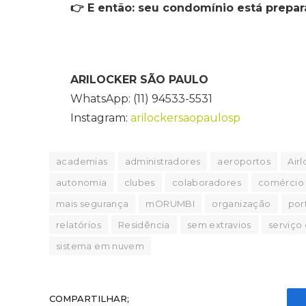
👉
E então: seu condomínio está prepar
ARILOCKER SÃO PAULO
WhatsApp: (11) 94533-5531
Instagram:
arilockersaopaulosp
academias
administradores
aeroportos
Air
autonomia
clubes
colaboradores
comércio
mais segurança
mORUMBI
organização
por
relatórios
Residência
sem extravios
serviço
sistema em nuvem
COMPARTILHAR;