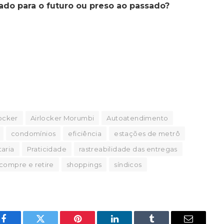
ado para o futuro ou preso ao passado?
locker
Airlocker Morumbi
Autoatendimento
condomínios
eficiência
estações de metrô
taria
Praticidade
rastreabilidade das entregas
 compre e retire
shoppings
síndicos