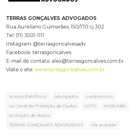
TERRAS GONÇALVES ADVOGADOS
Rua Aureliano Guimarães, 150/170 cj 302
Tel: (11) 3501-1111
Instagram: @terrasgoncalvesadv
Facebook: terrasgoncalves
E-mail de contato: alex@terrasgoncalves.com.br
Visite o site:
www.terrasgoncalves.com.br
acesso Eletrônico
advogados
condomínios
Lei Geral de Proteção de Dados
LGPD
mORUMBI
proteção de dados
TERRAS GONÇALVES ADVOGADOS
vila andrade