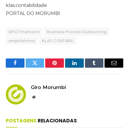
klas.contabilidade
PORTAL DO MORUMBI
BPO Financeiro
Business Process Outsourcing
empréstimos
KLAS CONTÁBIL
Facebook
Twitter
Pinterest
LinkedIn
Tumblr
Email
Giro Morumbi
Website
POSTAGENS
RELACIONADAS