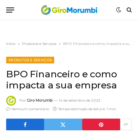
Início
»
Produtos e Serviços
»
BPO Financeiro e como impacta a sua empresa
PRODUTOS E SERVIÇOS
BPO Financeiro e como
impacta a sua empresa
Por
Giro Morumbi
14 de setembro de 2023
Nenhum comentário
Tempo estimado de leitura: 1 min