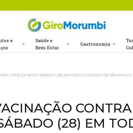
utos e
Saúde e
Tu
Gastronomia
iços
Bem-Estar
Cu
IPE COMEÇA NESTE SÁBADO (28) EM TODO O ESTADO DE SÃO PAULO
ACINAÇÃO CONTRA 
SÁBADO (28) EM TO