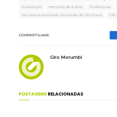
imunização
menores de 6 anos
Professores
Secretaria de Estado da Saúde de São Paulo
VAC
COMPARTILHAR;
Giro Morumbi
POSTAGENS
RELACIONADAS