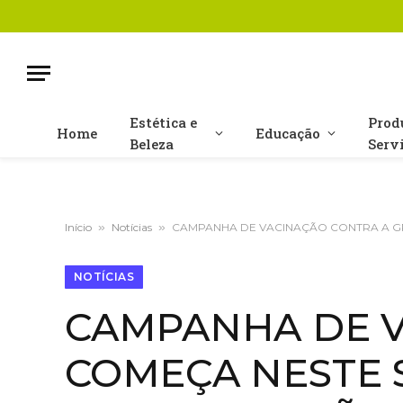
Estética e
Prod
Home
Educação
Beleza
Serv
Início
»
Notícias
»
CAMPANHA DE VACINAÇÃO CONTRA A GR
NOTÍCIAS
CAMPANHA DE V
COMEÇA NESTE 