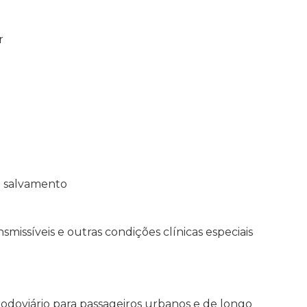
r
 e salvamento
missíveis e outras condições clínicas especiais
rodoviário para passageiros urbanos e de longo