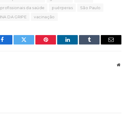
profissionais da saúde
puérperas
São Paulo
INA DA GRIPE
vacinação
Facebook
Twitter
Pinterest
LinkedIn
Tumblr
Email
Websit