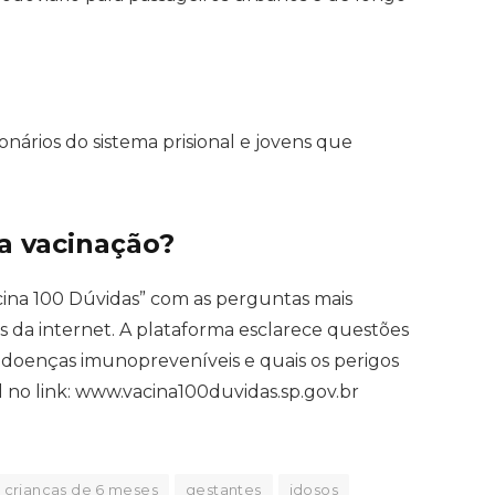
nários do sistema prisional e jovens que
a vacinação?
cina 100 Dúvidas” com as perguntas mais
 da internet. A plataforma esclarece questões
as, doenças imunopreveníveis e quais os perigos
l no link: www.vacina100duvidas.sp.gov.br
crianças de 6 meses
gestantes
idosos