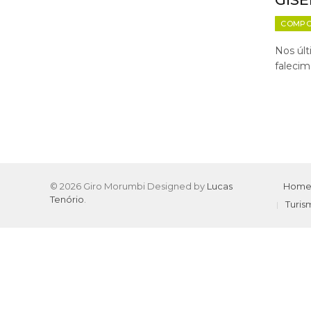
COMPO
Nos últ
faleci
© 2026 Giro Morumbi Designed by
Lucas
Hom
Tenório
.
Turis