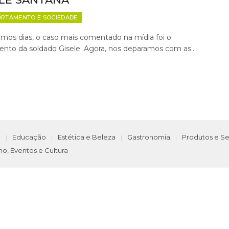
RTAMENTO E SOCIEDADE
imos dias, o caso mais comentado na mídia foi o
mento da soldado Gisele. Agora, nos deparamos com as…
e
Educação
Estética e Beleza
Gastronomia
Produtos e Se
mo, Eventos e Cultura