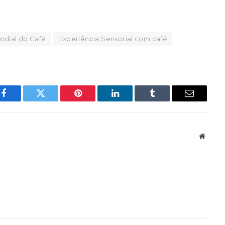
ndial do Café
Experiência Sensorial com café
Facebook
Twitter
Pinterest
LinkedIn
Tumblr
Email
Websit