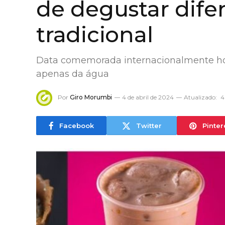
de degustar dife
tradicional
Data comemorada internacionalmente h
apenas da água
Por
Giro Morumbi
4 de abril de 2024
Atualizado:
4
Facebook
Twitter
Pinter