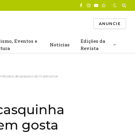
Facebook
Instagram
YouTube
WhatsApp
ANUNCIE
rismo, Eventos e
Edições da
Notícias
ltura
Revista
métodos de preparo do tradicional
 casquinha
uem gosta