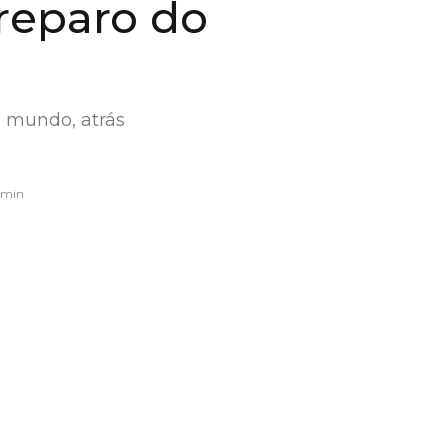
reparo do
 mundo, atrás
 min