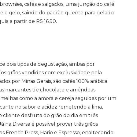
 brownies, cafés e salgados, uma junção do café
e e gelo, saindo do padrão quente para gelado.
ia a partir de R$ 16,90.
ce dois tipos de degustação, ambas por
dos grãos vendidos com exclusividade pela
dos por Minas Gerais, são cafés 100% arábica
tas marcantes de chocolate e amêndoas
vermelhas como a amora e cereja seguidas por um
rcante no sabor e acidez remetendo a lima,
 cliente desfruta do grão do dia em três
á na Diversa é possível provar três grãos
s French Press, Hario e Espresso, enaltecendo