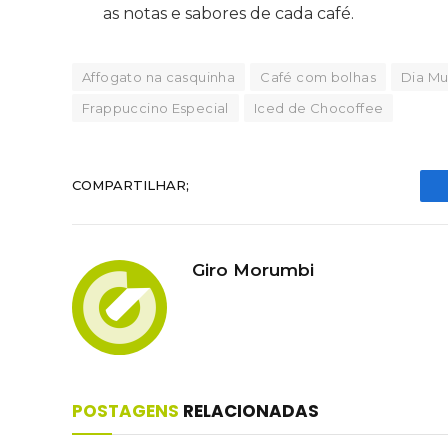
as notas e sabores de cada café.
Affogato na casquinha
Café com bolhas
Dia Mu
Frappuccino Especial
Iced de Chocoffee
COMPARTILHAR;
Giro Morumbi
POSTAGENS
RELACIONADAS