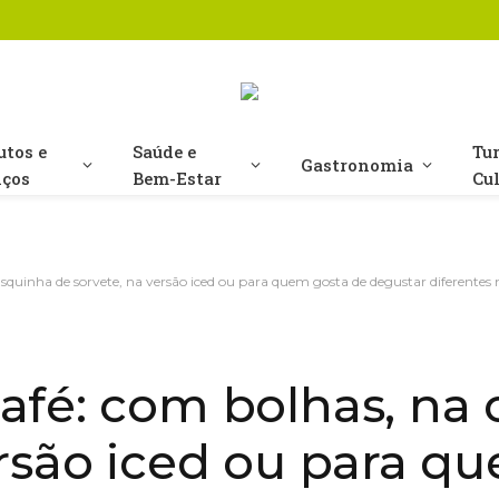
utos e
Saúde e
Tu
Gastronomia
iços
Bem-Estar
Cu
squinha de sorvete, na versão iced ou para quem gosta de degustar diferentes 
afé: com bolhas, na
ersão iced ou para q