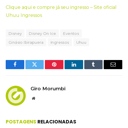
Clique aqui e compre já seu ingresso – Site oficial
Uhuu Ingressos
Disney
Disney On Ice
Eventos
Ginásio Ibirapuera
Ingressos
Uhuu
Facebook
Twitter
Pinterest
LinkedIn
Tumblr
Email
Giro Morumbi
Website
POSTAGENS
RELACIONADAS