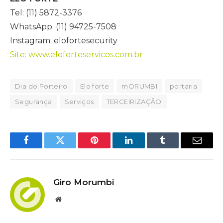
Tel: (11) 5872-3376
WhatsApp: (11) 94725-7508
Instagram: elofortesecurity
Site: www.eloforteservicos.com.br
Dia do Porteiro
Elo forte
mORUMBI
portaria
Segurança
Serviços
TERCEIRIZAÇÃO
Facebook
Twitter
Pinterest
LinkedIn
Tumblr
Email
Giro Morumbi
Website