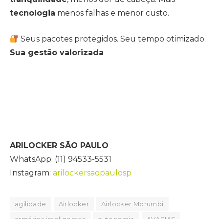
tecnologia
menos falhas e menor custo.
Seus pacotes protegidos. Seu tempo otimizado.
Sua gestão valorizada
ARILOCKER SÃO PAULO
WhatsApp: (11) 94533-5531
Instagram:
arilockersaopaulosp
agilidade
Airlocker
Airlocker Morumbi
armários inteligentes
autonomia
AVARIAS