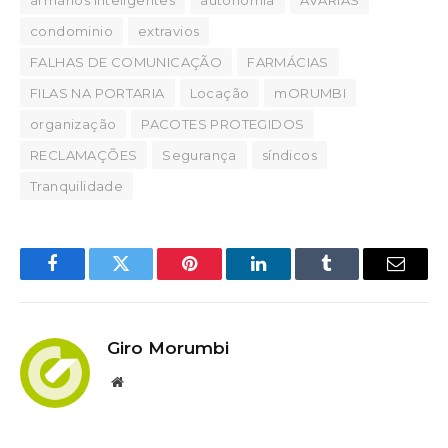
condominio
extravios
FALHAS DE COMUNICAÇÃO
FARMÁCIAS
FILAS NA PORTARIA
Locação
mORUMBI
organização
PACOTES PROTEGIDOS
RECLAMAÇÕES
Segurança
síndicos
Tranquilidade
Facebook
Twitter
Pinterest
LinkedIn
Tumblr
Email
Giro Morumbi
Website