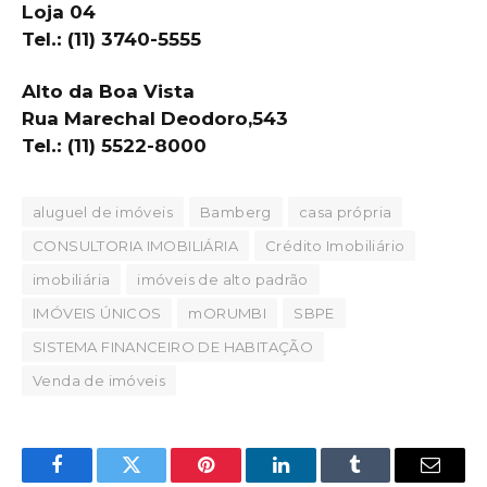
Loja 04
Tel.: (11) 3740-5555
Alto da Boa Vista
Rua Marechal Deodoro,543
Tel.: (11) 5522-8000
aluguel de imóveis
Bamberg
casa própria
CONSULTORIA IMOBILIÁRIA
Crédito Imobiliário
imobiliária
imóveis de alto padrão
IMÓVEIS ÚNICOS
mORUMBI
SBPE
SISTEMA FINANCEIRO DE HABITAÇÃO
Venda de imóveis
Facebook
Twitter
Pinterest
LinkedIn
Tumblr
Email