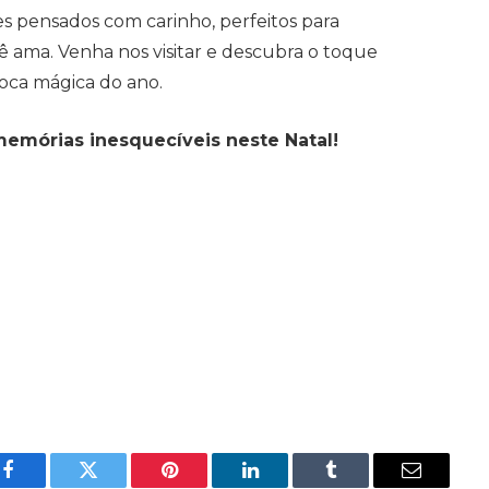
s pensados com carinho, perfeitos para
ê ama. Venha nos visitar e descubra o toque
poca mágica do ano.
 memórias inesquecíveis neste Natal!
Facebook
Twitter
Pinterest
LinkedIn
Tumblr
Email