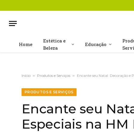
Estética e
Prod
Home
Educação
Beleza
Serv
Início
»
Produtos e Serviços
»
Encante seu Natal: Decoração e 
PRODUTOS E SERVIÇOS
Encante seu Nata
Especiais na HM