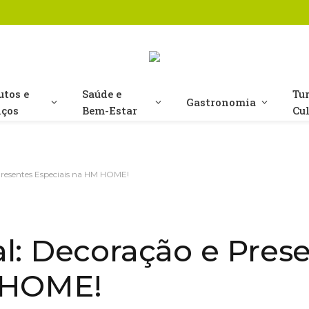
utos e
Saúde e
Tu
Gastronomia
iços
Bem-Estar
Cu
Presentes Especiais na HM HOME!
l: Decoração e Pres
 HOME!