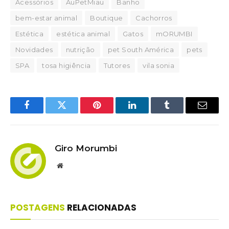
Acessórios
AuPetMiau
Banho
bem-estar animal
Boutique
Cachorros
Estética
estética animal
Gatos
mORUMBI
Novidades
nutrição
pet South América
pets
SPA
tosa higiência
Tutores
vila sonia
Facebook
Twitter
Pinterest
LinkedIn
Tumblr
Email
Giro Morumbi
Website
POSTAGENS
RELACIONADAS