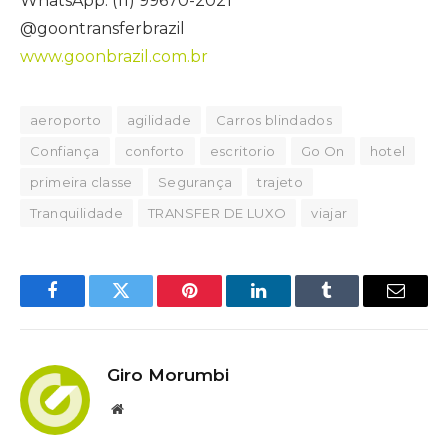
WhatsApp: (11) 99670-2021
@goontransferbrazil
www.goonbrazil.com.br
aeroporto
agilidade
Carros blindados
Confiança
conforto
escritorio
Go On
hotel
primeira classe
Segurança
trajeto
Tranquilidade
TRANSFER DE LUXO
viajar
Facebook
Twitter
Pinterest
LinkedIn
Tumblr
Email
Giro Morumbi
Website