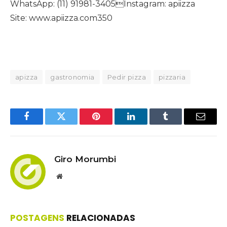
WhatsApp: (11) 91981-3405Instagram: apiizza
Site: www.apiizza.com350
apizza
gastronomia
Pedir pizza
pizzaria
Facebook
Twitter
Pinterest
LinkedIn
Tumblr
Email
Giro Morumbi
Website
POSTAGENS
RELACIONADAS