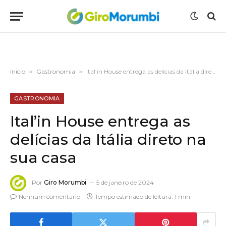
Início
»
Gastronomia
»
Ital’in House entrega as delícias da Itália direto na sua casa
GASTRONOMIA
Ital’in House entrega as
delícias da Itália direto na
sua casa
Por
Giro Morumbi
5 de janeiro de 2024
Nenhum comentário
Tempo estimado de leitura: 1 min