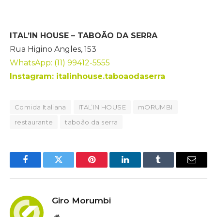
ITAL’IN HOUSE – TABOÃO DA SERRA
Rua Higino Angles, 153
WhatsApp: (11) 99412-5555
Instagram: italinhouse.taboaodaserra
Comida Italiana
ITAL’IN HOUSE
mORUMBI
restaurante
taboão da serra
Facebook
Twitter
Pinterest
LinkedIn
Tumblr
Email
Giro Morumbi
Website