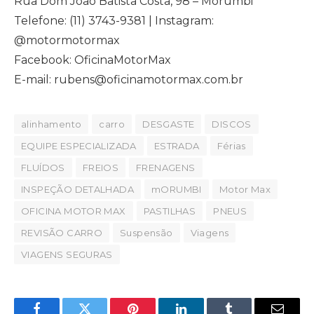
Rua Dom Jõao Batista Costa, 98 – Morumbi
Telefone: (11) 3743-9381 | Instagram:
@motormotormax
Facebook: OficinaMotorMax
E-mail: rubens@oficinamotormax.com.br
alinhamento
carro
DESGASTE
DISCOS
EQUIPE ESPECIALIZADA
ESTRADA
Férias
FLUÍDOS
FREIOS
FRENAGENS
INSPEÇÃO DETALHADA
mORUMBI
Motor Max
OFICINA MOTOR MAX
PASTILHAS
PNEUS
REVISÃO CARRO
Suspensão
Viagens
VIAGENS SEGURAS