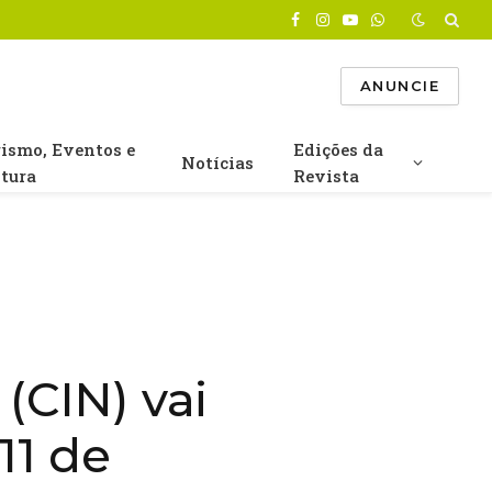
Facebook
Instagram
YouTube
WhatsApp
ANUNCIE
rismo, Eventos e
Edições da
Notícias
ltura
Revista
(CIN) vai
11 de