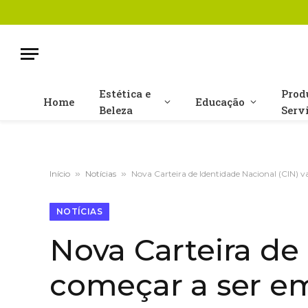
Estética e
Prod
Home
Educação
Beleza
Serv
Início
»
Notícias
»
Nova Carteira de Identidade Nacional (CIN) vai
NOTÍCIAS
Nova Carteira de 
começar a ser emi