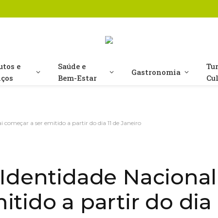
utos e
Saúde e
Tu
Gastronomia
iços
Bem-Estar
Cu
 começar a ser emitido a partir do dia 11 de Janeiro
Identidade Nacional 
tido a partir do dia 