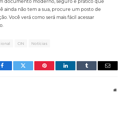
 um documento moderno, seguro e prático que
 você ainda não tem a sua, procure um posto de
ação. Você verá como será mais fácil acessar
o.
cional
CIN
Notícias
Facebook
Twitter
Pinterest
LinkedIn
Tumblr
Email
Websit