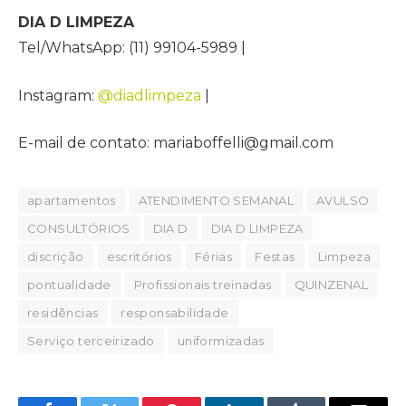
DIA D LIMPEZA
Tel/WhatsApp: (11) 99104-5989 |
Instagram:
@diadlimpeza
|
E-mail de contato: mariaboffelli@gmail.com
apartamentos
ATENDIMENTO SEMANAL
AVULSO
CONSULTÓRIOS
DIA D
DIA D LIMPEZA
discrição
escritórios
Férias
Festas
Limpeza
pontualidade
Profissionais treinadas
QUINZENAL
residências
responsabilidade
Serviço terceirizado
uniformizadas