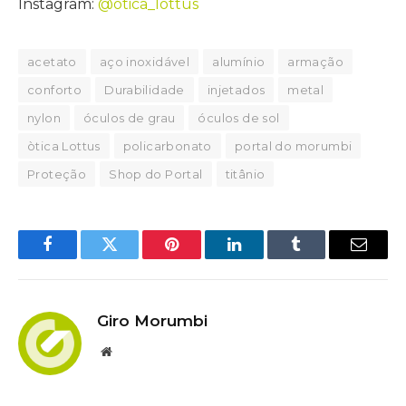
Instagram:
@otica_lottus
acetato
aço inoxidável
alumínio
armação
conforto
Durabilidade
injetados
metal
nylon
óculos de grau
óculos de sol
òtica Lottus
policarbonato
portal do morumbi
Proteção
Shop do Portal
titânio
Facebook
Twitter
Pinterest
LinkedIn
Tumblr
Email
Giro Morumbi
Website