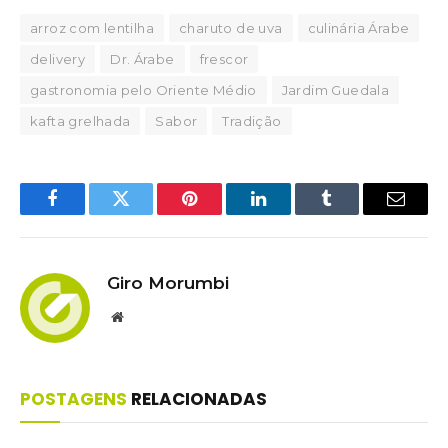
arroz com lentilha
charuto de uva
culinária Árabe
delivery
Dr. Árabe
frescor
gastronomia pelo Oriente Médio
Jardim Guedala
kafta grelhada
Sabor
Tradição
Facebook
Twitter
Pinterest
LinkedIn
Tumblr
Email
Giro Morumbi
Website
POSTAGENS
RELACIONADAS