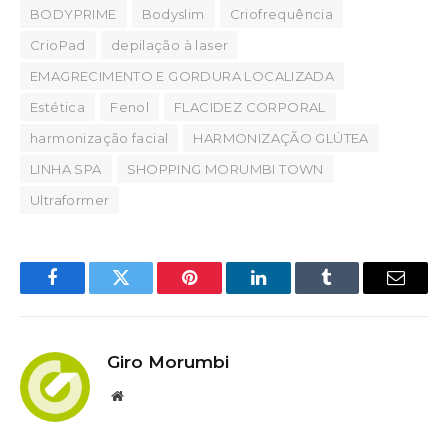
BODYPRIME
Bodyslim
Criofrequência
CrioPad
depilação à laser
EMAGRECIMENTO E GORDURA LOCALIZADA
Estética
Fenol
FLACIDEZ CORPORAL
harmonização facial
HARMONIZAÇÃO GLÚTEA
LINHA SPA
SHOPPING MORUMBI TOWN
Ultraformer
Facebook
Twitter
Pinterest
LinkedIn
Tumblr
Email
Giro Morumbi
Website