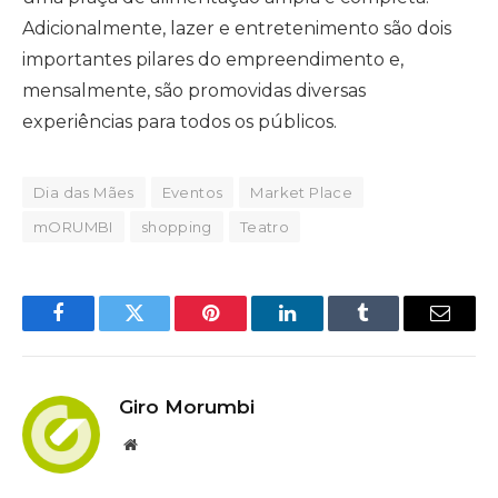
Adicionalmente, lazer e entretenimento são dois
importantes pilares do empreendimento e,
mensalmente, são promovidas diversas
experiências para todos os públicos.
Dia das Mães
Eventos
Market Place
mORUMBI
shopping
Teatro
Facebook
Twitter
Pinterest
LinkedIn
Tumblr
Email
Giro Morumbi
Website