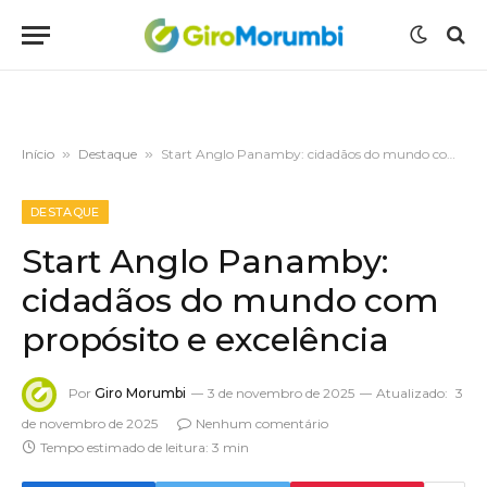
Início
»
Destaque
»
Start Anglo Panamby: cidadãos do mundo com propósito e excelência
DESTAQUE
Start Anglo Panamby:
cidadãos do mundo com
propósito e excelência
Por
Giro Morumbi
3 de novembro de 2025
Atualizado:
3
de novembro de 2025
Nenhum comentário
Tempo estimado de leitura: 3 min