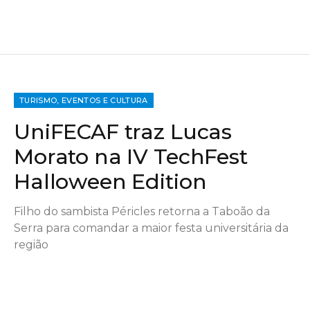
TURISMO, EVENTOS E CULTURA
UniFECAF traz Lucas
Morato na IV TechFest
Halloween Edition
Filho do sambista Péricles retorna a Taboão da
Serra para comandar a maior festa universitária da
região
Por
Giro Morumbi
24 de outubro de 2025
Nenhum comentário
Tempo estimado de leitura: 3 min