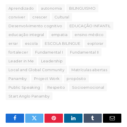
Aprendizado
autonomia
BILINGUISMO
conviver
crescer
Cultural
Desenvolvimento cognitivo
EDUCAÇÃO INFANTIL
educação integral
empatia
ensino médico
errar
escola
ESCOLA BILINGUE
explorar
fortalecer
Fundamental I
Fundamental II
Leader in Me
Leadership
Local and Global Community
Matrículas abertas
Panamby
Project Work
propósito
Public Speaking
Respeito
Socioemocional
Start Anglo Panamby
Facebook
Twitter
Pinterest
LinkedIn
Tumblr
Email