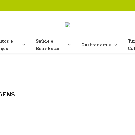
utos e
Saúde e
Tu
Gastronomia
iços
Bem-Estar
Cu
GENS