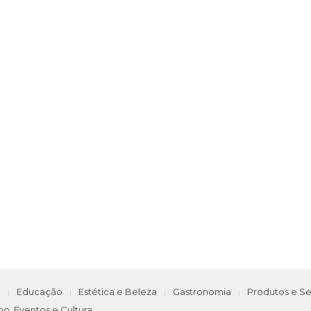
e
Educação
Estética e Beleza
Gastronomia
Produtos e Se
mo, Eventos e Cultura