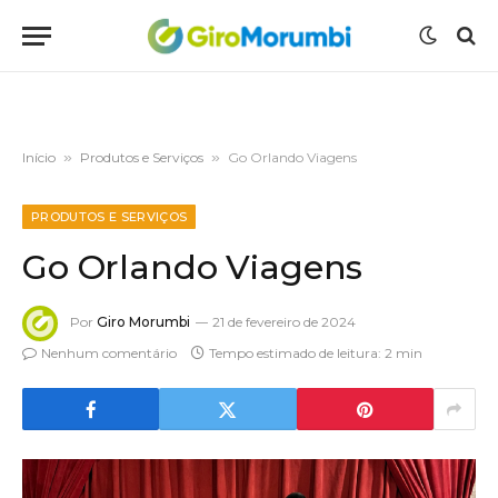
Início
»
Produtos e Serviços
»
Go Orlando Viagens
PRODUTOS E SERVIÇOS
Go Orlando Viagens
Por
Giro Morumbi
21 de fevereiro de 2024
Nenhum comentário
Tempo estimado de leitura: 2 min