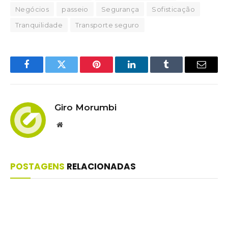
Negócios
passeio
Segurança
Sofisticação
Tranquilidade
Transporte seguro
Facebook
Twitter
Pinterest
LinkedIn
Tumblr
Email
Giro Morumbi
Website
POSTAGENS
RELACIONADAS