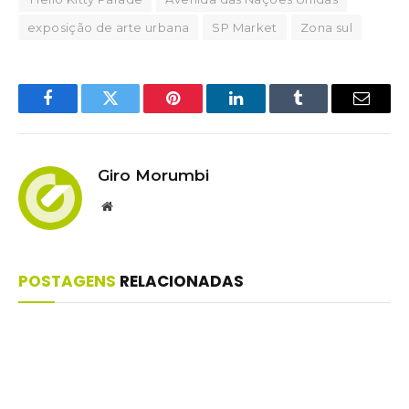
exposição de arte urbana
SP Market
Zona sul
Facebook
Twitter
Pinterest
LinkedIn
Tumblr
Email
Giro Morumbi
Website
POSTAGENS
RELACIONADAS